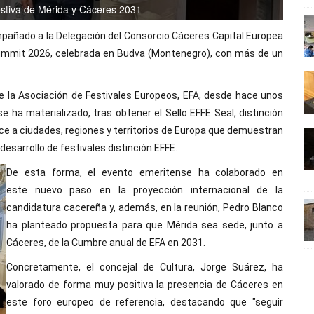
stiva de Mérida y Cáceres 2031
ompañado a la Delegación del Consorcio Cáceres Capital Europea
 Summit 2026, celebrada en Budva (Montenegro), con más de un
e la Asociación de Festivales Europeos, EFA, desde hace unos
e ha materializado, tras obtener el Sello EFFE Seal, distinción
ce a ciudades, regiones y territorios de Europa que demuestran
desarrollo de festivales distinción EFFE.
De esta forma, el evento emeritense ha colaborado en
este nuevo paso en la proyección internacional de la
candidatura cacereña y, además, en la reunión, Pedro Blanco
ha planteado propuesta para que Mérida sea sede, junto a
Cáceres, de la Cumbre anual de EFA en 2031.
Concretamente, el concejal de Cultura, Jorge Suárez, ha
valorado de forma muy positiva la presencia de Cáceres en
este foro europeo de referencia, destacando que "seguir