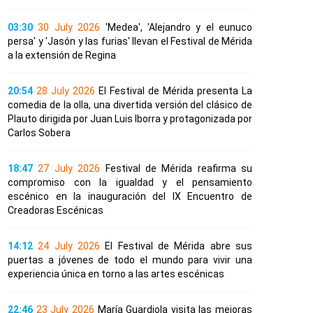
03:30
30 July 2026
'Medea', 'Alejandro y el eunuco
persa' y 'Jasón y las furias' llevan el Festival de Mérida
a la extensión de Regina
20:54
28 July 2026
El Festival de Mérida presenta La
comedia de la olla, una divertida versión del clásico de
Plauto dirigida por Juan Luis Iborra y protagonizada por
Carlos Sobera
18:47
27 July 2026
Festival de Mérida reafirma su
compromiso con la igualdad y el pensamiento
escénico en la inauguración del IX Encuentro de
Creadoras Escénicas
14:12
24 July 2026
El Festival de Mérida abre sus
puertas a jóvenes de todo el mundo para vivir una
experiencia única en torno a las artes escénicas
22:46
23 July 2026
María Guardiola visita las mejoras