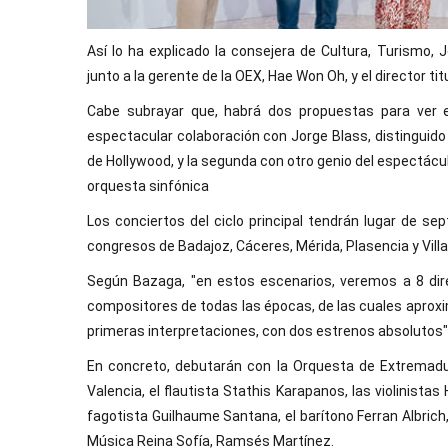
Así lo ha explicado la consejera de Cultura, Turismo, 
junto a la gerente de la OEX, Hae Won Oh, y el director tit
Cabe subrayar que, habrá dos propuestas para ver e
espectacular colaboración con Jorge Blass, distinguido
de Hollywood, y la segunda con otro genio del espectácu
orquesta sinfónica
Los conciertos del ciclo principal tendrán lugar de s
congresos de Badajoz, Cáceres, Mérida, Plasencia y Vill
Según Bazaga, "en estos escenarios, veremos a 8 dire
compositores de todas las épocas, de las cuales aproxi
primeras interpretaciones, con dos estrenos absolutos"
En concreto, debutarán con la Orquesta de Extremadur
Valencia, el flautista Stathis Karapanos, las violinistas 
fagotista Guilhaume Santana, el barítono Ferran Albrich,
Música Reina Sofía, Ramsés Martínez.