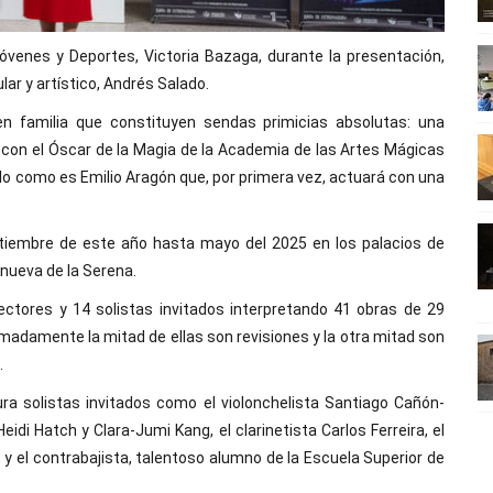
Jóvenes y Deportes, Victoria Bazaga, durante la presentación,
ular y artístico, Andrés Salado.
n familia que constituyen sendas primicias absolutas: una
 con el Óscar de la Magia de la Academia de las Artes Mágicas
lo como es Emilio Aragón que, por primera vez, actuará con una
eptiembre de este año hasta mayo del 2025 en los palacios de
anueva de la Serena.
ctores y 14 solistas invitados interpretando 41 obras de 29
madamente la mitad de ellas son revisiones y la otra mitad son
.
a solistas invitados como el violonchelista Santiago Cañón-
Heidi Hatch y Clara-Jumi Kang, el clarinetista Carlos Ferreira, el
 y el contrabajista, talentoso alumno de la Escuela Superior de