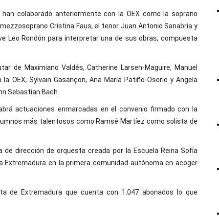
e han colaborado anteriormente con la OEX como la soprano
ezzosoprano Cristina Faus, el tenor Juan Antonio Sanabria y
ve Leo Rondón para interpretar una de sus obras, compuesta
utar de Maximiano Valdés, Catherine Larsen-Maguire, Manuel
n la OEX, Sylvain Gasançon, Ana María Patiño-Osorio y Angela
hann Sebastian Bach.
abrá actuaciones enmarcadas en el convenio firmado con la
s alumnos más talentosos como Ramsé Martíez como solista de
a de dirección de orquesta creada por la Escuela Reina Sofía
te a Extremadura en la primera comunidad autónoma en acoger
esta de Extremadura que cuenta con 1.047 abonados lo que