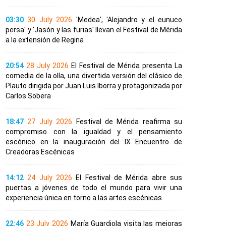
03:30
30 July 2026
'Medea', 'Alejandro y el eunuco
persa' y 'Jasón y las furias' llevan el Festival de Mérida
a la extensión de Regina
20:54
28 July 2026
El Festival de Mérida presenta La
comedia de la olla, una divertida versión del clásico de
Plauto dirigida por Juan Luis Iborra y protagonizada por
Carlos Sobera
18:47
27 July 2026
Festival de Mérida reafirma su
compromiso con la igualdad y el pensamiento
escénico en la inauguración del IX Encuentro de
Creadoras Escénicas
14:12
24 July 2026
El Festival de Mérida abre sus
puertas a jóvenes de todo el mundo para vivir una
experiencia única en torno a las artes escénicas
22:46
23 July 2026
María Guardiola visita las mejoras