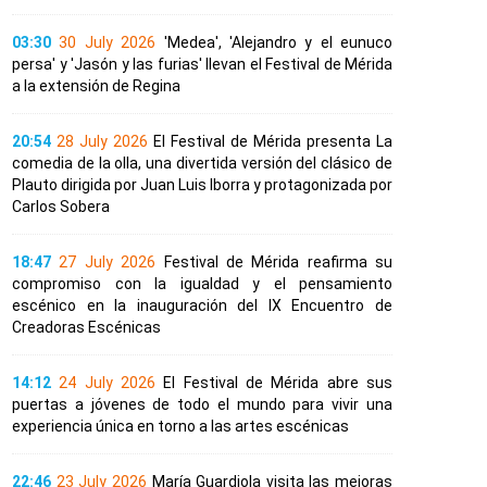
03:30
30 July 2026
'Medea', 'Alejandro y el eunuco
persa' y 'Jasón y las furias' llevan el Festival de Mérida
a la extensión de Regina
20:54
28 July 2026
El Festival de Mérida presenta La
comedia de la olla, una divertida versión del clásico de
Plauto dirigida por Juan Luis Iborra y protagonizada por
Carlos Sobera
18:47
27 July 2026
Festival de Mérida reafirma su
compromiso con la igualdad y el pensamiento
escénico en la inauguración del IX Encuentro de
Creadoras Escénicas
14:12
24 July 2026
El Festival de Mérida abre sus
puertas a jóvenes de todo el mundo para vivir una
experiencia única en torno a las artes escénicas
22:46
23 July 2026
María Guardiola visita las mejoras