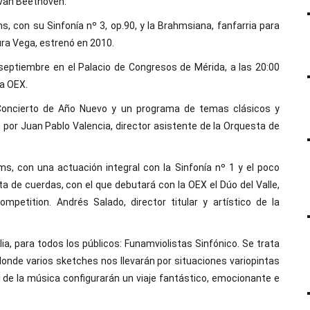
 van Beethoven.
s, con su Sinfonía nº 3, op.90, y la Brahmsiana, fanfarria para
ura Vega, estrenó en 2010.
 septiembre en el Palacio de Congresos de Mérida, a las 20:00
la OEX.
 Concierto de Año Nuevo y un programa de temas clásicos y
 por Juan Pablo Valencia, director asistente de la Orquesta de
s, con una actuación integral con la Sinfonía nº 1 y el poco
a de cuerdas, con el que debutará con la OEX el Dúo del Valle,
mpetition. Andrés Salado, director titular y artístico de la
a, para todos los públicos: Funamviolistas Sinfónico. Se trata
donde varios sketches nos llevarán por situaciones variopintas
l de la música configurarán un viaje fantástico, emocionante e