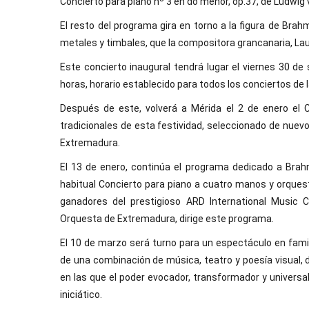
Concierto para piano nº 3 en do menor, op.37, de Ludwig
El resto del programa gira en torno a la figura de Brahm
metales y timbales, que la compositora grancanaria, La
Este concierto inaugural tendrá lugar el viernes 30 de
horas, horario establecido para todos los conciertos de 
Después de este, volverá a Mérida el 2 de enero el
tradicionales de esta festividad, seleccionado de nuevo
Extremadura.
El 13 de enero, continúa el programa dedicado a Brahm
habitual Concierto para piano a cuatro manos y orquest
ganadores del prestigioso ARD International Music Co
Orquesta de Extremadura, dirige este programa.
El 10 de marzo será turno para un espectáculo en famili
de una combinación de música, teatro y poesía visual, 
en las que el poder evocador, transformador y universa
iniciático.