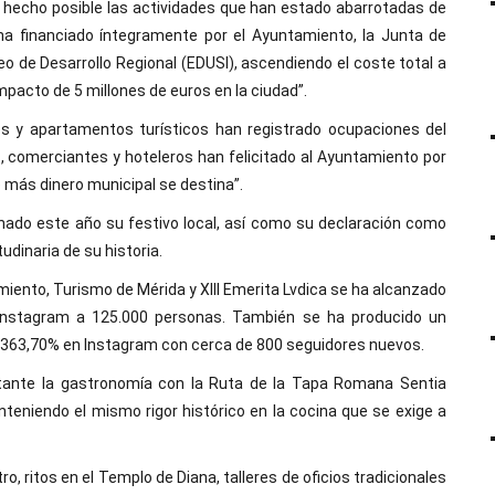
 hecho posible las actividades que han estado abarrotadas de
ha financiado íntegramente por el Ayuntamiento, la Junta de
o de Desarrollo Regional (EDUSI), ascendiendo el coste total a
mpacto de 5 millones de euros en la ciudad”.
tes y apartamentos turísticos han registrado ocupaciones del
, comerciantes y hoteleros han felicitado al Ayuntamiento por
ue más dinero municipal se destina”.
nado este año su festivo local, así como su declaración como
udinaria de su historia.
iento, Turismo de Mérida y XIII Emerita Lvdica se ha alcanzado
Instagram a 125.000 personas. También se ha producido un
.363,70% en Instagram con cerca de 800 seguidores nuevos.
rtante la gastronomía con la Ruta de la Tapa Romana Sentia
nteniendo el mismo rigor histórico en la cocina que se exige a
, ritos en el Templo de Diana, talleres de oficios tradicionales