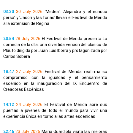
03:30
30 July 2026
'Medea', 'Alejandro y el eunuco
persa' y 'Jasón y las furias' llevan el Festival de Mérida
a la extensión de Regina
20:54
28 July 2026
El Festival de Mérida presenta La
comedia de la olla, una divertida versión del clásico de
Plauto dirigida por Juan Luis Iborra y protagonizada por
Carlos Sobera
18:47
27 July 2026
Festival de Mérida reafirma su
compromiso con la igualdad y el pensamiento
escénico en la inauguración del IX Encuentro de
Creadoras Escénicas
14:12
24 July 2026
El Festival de Mérida abre sus
puertas a jóvenes de todo el mundo para vivir una
experiencia única en torno a las artes escénicas
22:46
23 July 2026
María Guardiola visita las mejoras