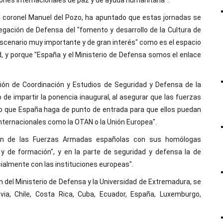
ones internacionales de paz y de ayuda humanitaria".
l coronel Manuel del Pozo, ha apuntado que estas jornadas se
gación de Defensa del "fomento y desarrollo de la Cultura de
scenario muy importante y de gran interés" como es el espacio
, y porque "España y el Ministerio de Defensa somos el enlace
isión de Coordinación y Estudios de Seguridad y Defensa de la
de impartir la ponencia inaugural, al asegurar que las fuerzas
o que España haga de punto de entrada para que ellos puedan
nternacionales como la OTAN o la Unión Europea".
ción de las Fuerzas Armadas españolas con sus homólogas
l y de formación", y en la parte de seguridad y defensa la de
cialmente con las instituciones europeas".
n del Ministerio de Defensa y la Universidad de Extremadura, se
ivia, Chile, Costa Rica, Cuba, Ecuador, España, Luxemburgo,