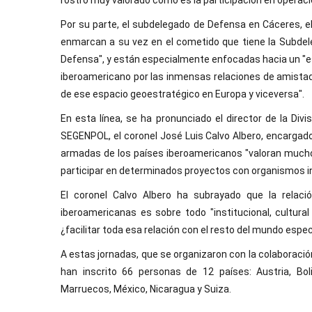
rostro muy valorado como es la participación en operaci
Por su parte, el subdelegado de Defensa en Cáceres, e
enmarcan a su vez en el cometido que tiene la Subdele
Defensa", y están especialmente enfocadas hacia un "e
iberoamericano por las inmensas relaciones de amistad
de ese espacio geoestratégico en Europa y viceversa".
En esta línea, se ha pronunciado el director de la Div
SEGENPOL, el coronel José Luis Calvo Albero, encargado 
armadas de los países iberoamericanos "valoran much
participar en determinados proyectos con organismos i
El coronel Calvo Albero ha subrayado que la rela
iberoamericanas es sobre todo "institucional, cultura
¿facilitar toda esa relación con el resto del mundo espe
A estas jornadas, que se organizaron con la colaboració
han inscrito 66 personas de 12 países: Austria, Bol
Marruecos, México, Nicaragua y Suiza.