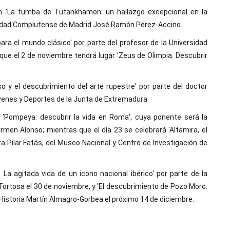
on 'La tumba de Tutankhamon: un hallazgo excepcional en la
ersidad Complutense de Madrid José Ramón Pérez-Accino.
ara el mundo clásico' por parte del profesor de la Universidad
e el 2 de noviembre tendrá lugar 'Zeus de Olimpia. Descubrir
so y el descubrimiento del arte rupestre' por parte del doctor
Jóvenes y Deportes de la Junta de Extremadura.
 'Pompeya: descubrir la vida en Roma', cuya ponente será la
men Alonso; mientras que el día 23 se celebrará 'Altamira, el
ra Pilar Fatás, del Museo Nacional y Centro de Investigación de
La agitada vida de un icono nacional ibérico' por parte de la
 Tortosa el 30 de noviembre, y 'El descubrimiento de Pozo Moro.
 Historia Martín Almagro-Gorbea el próximo 14 de diciembre.