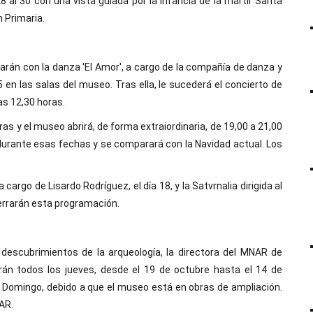
8 al 30 con una vista guiada por la infancia de la mártir Santa
n Primaria.
arán con la danza 'El Amor', a cargo de la compañía de danza y
5 en las salas del museo. Tras ella, le sucederá el concierto de
las 12,30 horas.
as y el museo abrirá, de forma extraiordinaria, de 19,00 a 21,00
n durante esas fechas y se comparará con la Navidad actual. Los
 cargo de Lisardo Rodríguez, el día 18, y la Satvrnalia dirigida al
 cerrarán esta programación.
 descubrimientos de la arqueología, la directora del MNAR de
arán todos los jueves, desde el 19 de octubre hasta el 14 de
to Domingo, debido a que el museo está en obras de ampliación.
AR.