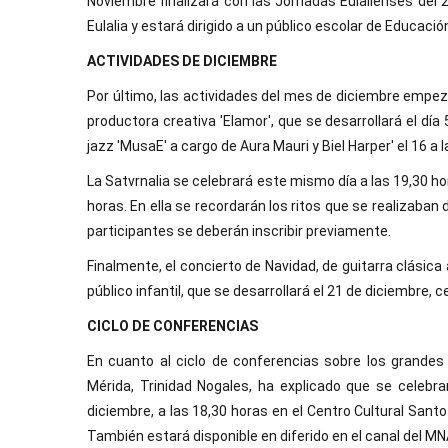
Noviembre finalizará con las Jornadas Eulalienses del 2
Eulalia y estará dirigido a un público escolar de Educació
ACTIVIDADES DE DICIEMBRE
Por último, las actividades del mes de diciembre empez
productora creativa 'Elamor', que se desarrollará el día 
jazz 'MusaE' a cargo de Aura Mauri y Biel Harper' el 16 a 
La Satvrnalia se celebrará este mismo día a las 19,30 hor
horas. En ella se recordarán los ritos que se realizaba
participantes se deberán inscribir previamente.
Finalmente, el concierto de Navidad, de guitarra clásica a
público infantil, que se desarrollará el 21 de diciembre,
CICLO DE CONFERENCIAS
En cuanto al ciclo de conferencias sobre los grandes
Mérida, Trinidad Nogales, ha explicado que se celebr
diciembre, a las 18,30 horas en el Centro Cultural San
También estará disponible en diferido en el canal del MN