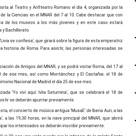
ita al Teatro y Anfiteatro Romano el día 4, organizada por la
de la Ciencias en el MNAR del 7 al 10. Cabe destacar que con
fica de los museos a los más jóvenes y en este caso estará
y Bachillerato.
Livia se confiesa', que girará sobre la figura de esta emperatriz
 historia de Roma. Para asistir, las personas interesadas se
ociación de Amigos del MNAR, y se podrá visitar Roma, del 17 al
 28 de ese mes, así como Montánchez y El Castañar, el 18 de
rimonio Nacional de Madrid el día 25 de ese mes.
da 'Yo viví aquí: Ivlia Saturnina', que se celebrará el 18 de
sistir se deberán apuntar previamente.
a, el concierto de música antigua 'MusaE' de Iberia Auri, a las
', a las 19,30 horas, en la nave principal del MNAR, que abrirá
ipar los interesados se deberán inscribir previamente.