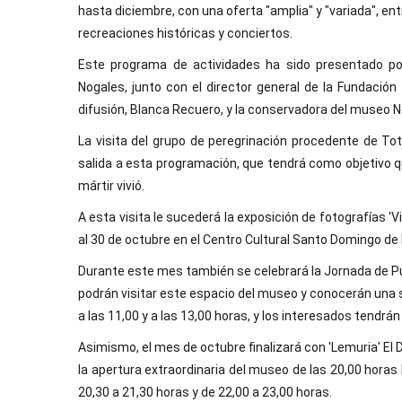
hasta diciembre, con una oferta "amplia" y "variada", en
recreaciones históricas y conciertos.
Este programa de actividades ha sido presentado po
Nogales, junto con el director general de la Fundación
difusión, Blanca Recuero, y la conservadora del museo N
La visita del grupo de peregrinación procedente de To
salida a esta programación, que tendrá como objetivo 
mártir vivió.
A esta visita le sucederá la exposición de fotografías 'V
al 30 de octubre en el Centro Cultural Santo Domingo de 
Durante este mes también se celebrará la Jornada de Puer
podrán visitar este espacio del museo y conocerán una 
a las 11,00 y a las 13,00 horas, y los interesados tendrá
Asimismo, el mes de octubre finalizará con 'Lemuria' El D
la apertura extraordinaria del museo de las 20,00 hora
20,30 a 21,30 horas y de 22,00 a 23,00 horas.