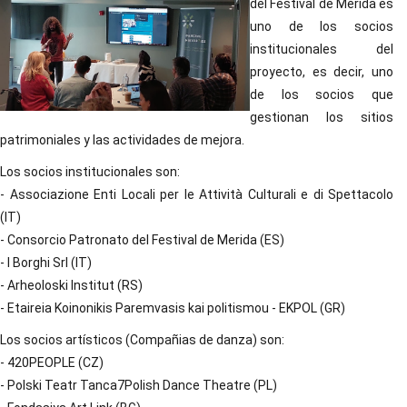
del Festival de Mérida es
uno de los socios
institucionales del
proyecto, es decir, uno
de los socios que
gestionan los sitios
patrimoniales y las actividades de mejora.
Los socios institucionales son:
- Associazione Enti Locali per le Attività Culturali e di Spettacolo
(IT)
- Consorcio Patronato del Festival de Merida (ES)
- I Borghi Srl (IT)
- Arheoloski Institut (RS)
- Etaireia Koinonikis Paremvasis kai politismou - EKPOL (GR)
Los socios artísticos (Compañias de danza) son:
- 420PEOPLE (CZ)
- Polski Teatr Tanca7Polish Dance Theatre (PL)