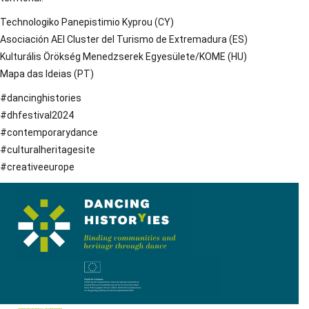
Technologiko Panepistimio Kyprou (CY)
Asociación AEI Cluster del Turismo de Extremadura (ES)
Kulturális Örökség Menedzserek Egyesülete/KOME (HU)
Mapa das Ideias (PT)
#dancinghistories
#dhfestival2024
#contemporarydance
#culturalheritagesite
#creativeeurope