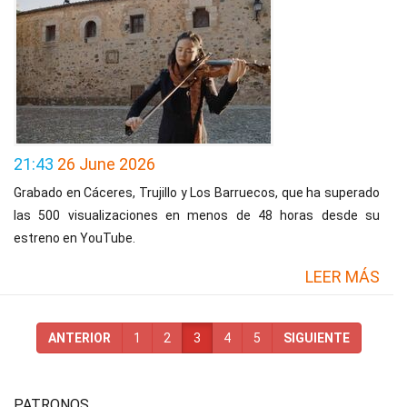
21:43
26 June 2026
Grabado en Cáceres, Trujillo y Los Barruecos, que ha superado
las 500 visualizaciones en menos de 48 horas desde su
estreno en YouTube.
LEER MÁS
ANTERIOR
1
2
3
4
5
SIGUIENTE
PATRONOS