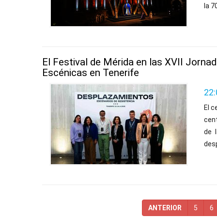
la 7
El Festival de Mérida en las XVII Jornad
Escénicas en Tenerife
22:
El 
cent
de 
des
ANTERIOR
5
6