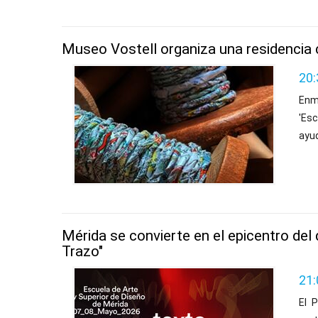
Museo Vostell organiza una residencia c
20:
Enm
'Es
ayu
Mérida se convierte en el epicentro del
Trazo"
21:
El 