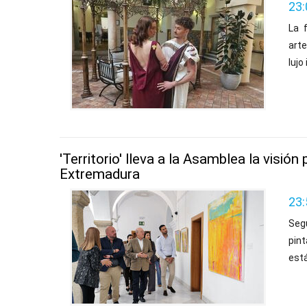
23:
La 
arte
lujo
'Territorio' lleva a la Asamblea la visión 
Extremadura
23:
Segú
pin
está