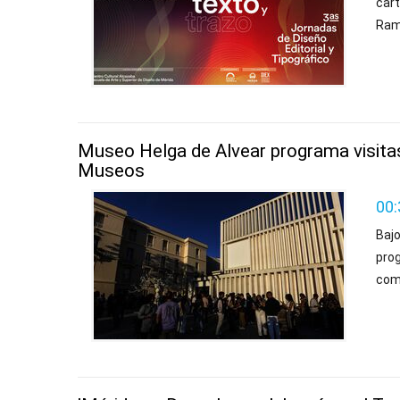
car
Ram
Museo Helga de Alvear programa visitas
Museos
00:
Baj
pro
com