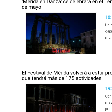
'Mérida en Danza' se celebrará en el Te
de mayo
18:
Un 
cap
mon
El Festival de Mérida volverá a estar pr
que tendrá más de 175 actividades
19:
Con
mayo
prod