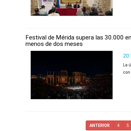
Festival de Mérida supera las 30.000 e
menos de dos meses
20:
La ú
con 
ANTERIOR
4
5