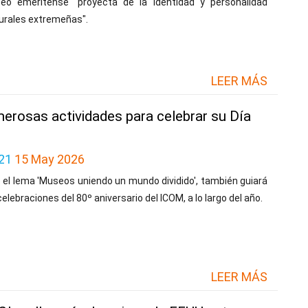
eo emeritense "proyecta de la identidad y personalidad
urales extremeñas".
LEER MÁS
rosas actividades para celebrar su Día
21
15 May 2026
 el lema 'Museos uniendo un mundo dividido', también guiará
celebraciones del 80º aniversario del ICOM, a lo largo del año.
LEER MÁS