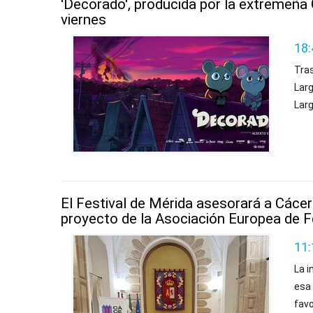
'Decorado', producida por la extremeña 
viernes
18:
Tra
Lar
Lar
El Festival de Mérida asesorará a Cáce
proyecto de la Asociación Europea de F
11:
La i
esa
favo