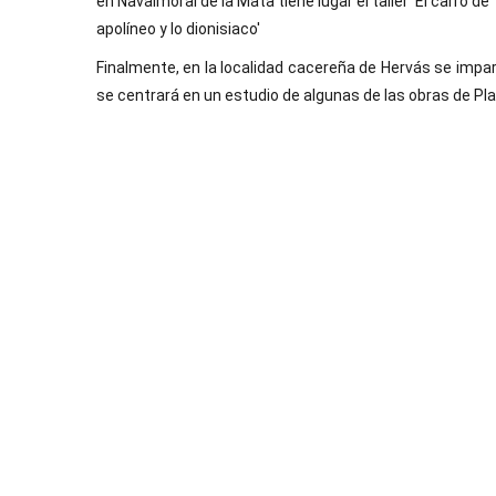
en Navalmoral de la Mata tiene lugar el taller 'El carro de T
apolíneo y lo dionisiaco'
Finalmente, en la localidad cacereña de Hervás se impartir
se centrará en un estudio de algunas de las obras de Pl