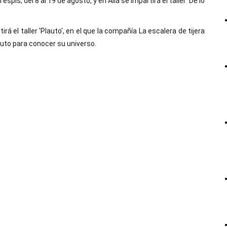
espis, del 8 al 19 de agosto, y en Alía se impartirá el taller 'De lo
á el taller 'Plauto', en el que la compañía La escalera de tijera
auto para conocer su universo.