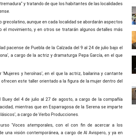
xtremadura" y tratando de que los habitantes de las localidades
tense.
tro grecolatino, aunque en cada localidad se abordarán aspectos
 o el movimiento, y en otros se tratarán algunos detalles más
dad pacense de Puebla de la Calzada del 9 al 24 de julio bajo el
gona', a cargo de la actriz y dramaturga Pepa García, en el que
 'Mujeres y heroínas', en el que la actriz, bailarina y cantante
frecen este taller orientado a la figura de la mujer dentro del
l Buey del 4 de julio al 27 de agosto, a cargo de la compañía
pacidad, mientras que en Esparragosa de la Serena se imparte
os clásicos', a cargo de Verbo Producciones.
curso 'Voces atemporales, con el con fin de acercar a los
esde una visión contemporánea, a cargo de Al Avispero, y ya en