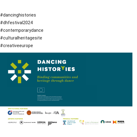
#dancinghistories
#dhfestival2024
#contemporarydance
#culturalheritagesite
#creativeeurope