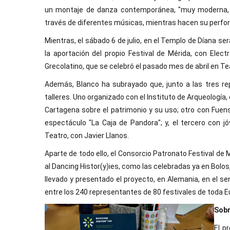
un montaje de danza contemporánea, "muy moderna, do
través de diferentes músicas, mientras hacen su perfo
Mientras, el sábado 6 de julio, en el Templo de Díana ser
la aportación del propio Festival de Mérida, con Elect
Grecolatino, que se celebró el pasado mes de abril en T
Además, Blanco ha subrayado que, junto a las tres r
talleres. Uno organizado con el Instituto de Arqueologí
Cartagena sobre el patrimonio y su uso; otro con Fuens
espectáculo "La Caja de Pandora"; y, el tercero con
Teatro, con Javier Llanos.
Aparte de todo ello, el Consorcio Patronato Festival de
al Dancing Histor(y)ies, como las celebradas ya en Bolo
llevado y presentado el proyecto, en Alemania, en el 
entre los 240 representantes de 80 festivales de toda E
Sobr
El p