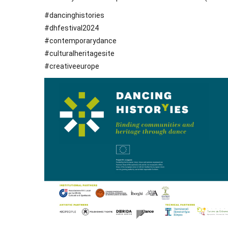
#dancinghistories
#dhfestival2024
#contemporarydance
#culturalheritagesite
#creativeeurope