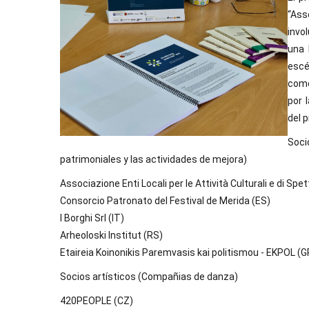
“Ass
invo
una 
escé
como
por 
del 
Soc
patrimoniales y las actividades de mejora)
Associazione Enti Locali per le Attività Culturali e di Spet
Consorcio Patronato del Festival de Merida (ES)
I Borghi Srl (IT)
Arheoloski Institut (RS)
Etaireia Koinonikis Paremvasis kai politismou - EKPOL (G
Socios artísticos (Compañias de danza)
420PEOPLE (CZ)