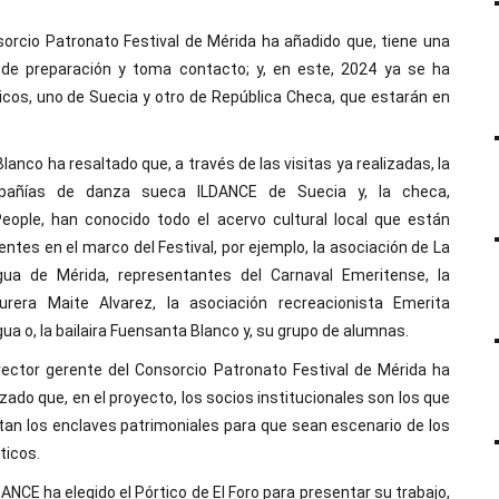
nsorcio Patronato Festival de Mérida ha añadido que, tiene una
 de preparación y toma contacto; y, en este, 2024 ya se ha
ticos, uno de Suecia y otro de República Checa, que estarán en
Blanco ha resaltado que, a través de las visitas ya realizadas, la
pañías de danza sueca ILDANCE de Suecia y, la checa,
eople, han conocido todo el acervo cultural local que están
entes en el marco del Festival, por ejemplo, la asociación de La
gua de Mérida, representantes del Carnaval Emeritense, la
urera Maite Alvarez, la asociación recreacionista Emerita
gua o, la bailaira Fuensanta Blanco y, su grupo de alumnas.
irector gerente del Consorcio Patronato Festival de Mérida ha
zado que, en el proyecto, los socios institucionales son los que
tan los enclaves patrimoniales para que sean escenario de los
ticos.
LDANCE ha elegido el Pórtico de El Foro para presentar su trabajo,