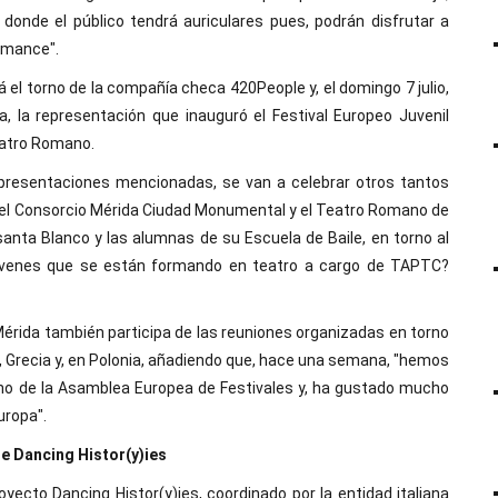
nde el público tendrá auriculares pues, podrán disfrutar a
rmance".
á el torno de la compañía checa 420People y, el domingo 7 julio,
ra, la representación que inauguró el Festival Europeo Juvenil
eatro Romano.
epresentaciones mencionadas, se van a celebrar otros tantos
a, el Consorcio Mérida Ciudad Monumental y el Teatro Romano de
anta Blanco y las alumnas de su Escuela de Baile, en torno al
 jóvenes que se están formando en teatro a cargo de TAPTC?
 Mérida también participa de las reuniones organizadas en torno
s, Grecia y, en Polonia, añadiendo que, hace una semana, "hemos
seno de la Asamblea Europea de Festivales y, ha gustado mucho
uropa".
e Dancing Histor(y)ies
royecto Dancing Histor(y)ies, coordinado por la entidad italiana