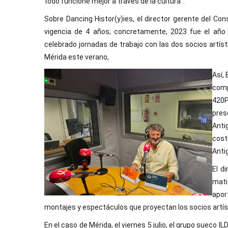
todo funcione mejor a través de la cultura".
Sobre Dancing Histor(y)ies, el director gerente del Co
vigencia de 4 años; concretamente, 2023 fue el año
celebrado jornadas de trabajo con las dos socios artís
Mérida este verano,
Así, 
com
420P
pres
Anti
cost
Anti
El d
mati
apor
montajes y espectáculos que proyectan los socios artís
En el caso de Mérida, el viernes 5 julio, el grupo sueco I