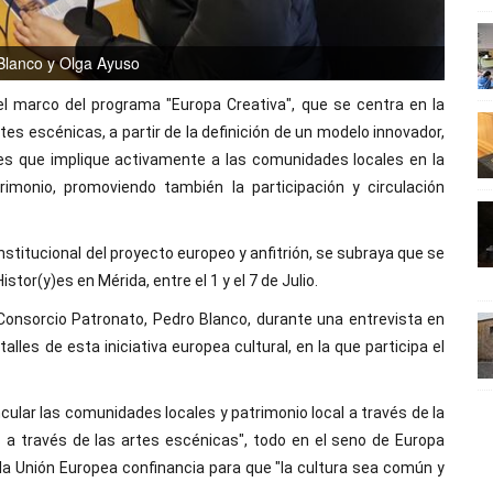
Blanco y Olga Ayuso
el marco del programa "Europa Creativa", que se centra en la
es escénicas, a partir de la definición de un modelo innovador,
rales que implique activamente a las comunidades locales en la
trimonio, promoviendo también la participación y circulación
nstitucional del proyecto europeo y anfitrión, se subraya que se
stor(y)es en Mérida, entre el 1 y el 7 de Julio.
 Consorcio Patronato, Pedro Blanco, durante una entrevista en
lles de esta iniciativa europea cultural, en la que participa el
ncular las comunidades locales y patrimonio local a través de la
s a través de las artes escénicas", todo en el seno de Europa
la Unión Europea confinancia para que "la cultura sea común y