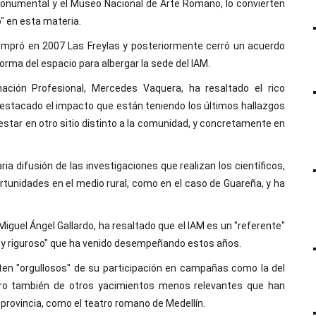
Monumental y el Museo Nacional de Arte Romano, lo convierten
" en esta materia.
mpró en 2007 Las Freylas y posteriormente cerró un acuerdo
orma del espacio para albergar la sede del IAM.
mación Profesional, Mercedes Vaquera, ha resaltado el rico
destacado el impacto que están teniendo los últimos hallazgos
estar en otro sitio distinto a la comunidad, y concretamente en
a difusión de las investigaciones que realizan los científicos,
rtunidades en el medio rural, como en el caso de Guareña, y ha
Miguel Ángel Gallardo, ha resaltado que el IAM es un "referente"
o y riguroso" que ha venido desempeñando estos años.
ten "orgullosos" de su participación en campañas como la del
pero también de otros yacimientos menos relevantes que han
 provincia, como el teatro romano de Medellín.