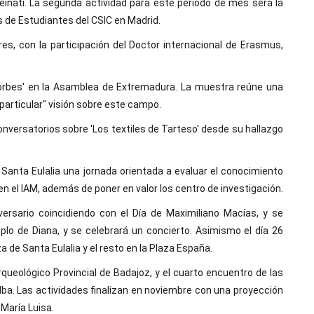
einati. La segunda actividad para este periodo de mes será la
s de Estudiantes del CSIC en Madrid.
s, con la participación del Doctor internacional de Erasmus,
n Forbes' en la Asamblea de Extremadura. La muestra reúne una
 particular" visión sobre este campo.
onversatorios sobre 'Los textiles de Tarteso' desde su hallazgo
e Santa Eulalia una jornada orientada a evaluar el conocimiento
en el IAM, además de poner en valor los centro de investigación.
iversario coincidiendo con el Día de Maximiliano Macías, y se
plo de Diana, y se celebrará un concierto. Asimismo el día 26
aza de Santa Eulalia y el resto en la Plaza España.
queológico Provincial de Badajoz, y el cuarto encuentro de las
alba. Las actividades finalizan en noviembre con una proyección
María Luisa.