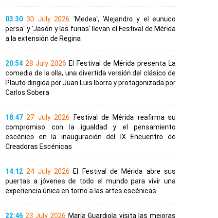
03:30
30 July 2026
'Medea', 'Alejandro y el eunuco
persa' y 'Jasón y las furias' llevan el Festival de Mérida
a la extensión de Regina
20:54
28 July 2026
El Festival de Mérida presenta La
comedia de la olla, una divertida versión del clásico de
Plauto dirigida por Juan Luis Iborra y protagonizada por
Carlos Sobera
18:47
27 July 2026
Festival de Mérida reafirma su
compromiso con la igualdad y el pensamiento
escénico en la inauguración del IX Encuentro de
Creadoras Escénicas
14:12
24 July 2026
El Festival de Mérida abre sus
puertas a jóvenes de todo el mundo para vivir una
experiencia única en torno a las artes escénicas
22:46
23 July 2026
María Guardiola visita las mejoras