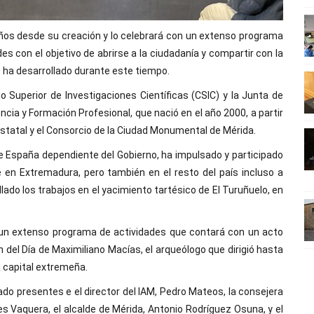
años desde su creación y lo celebrará con un extenso programa
es con el objetivo de abrirse a la ciudadanía y compartir con la
ue ha desarrollado durante este tiempo.
o Superior de Investigaciones Científicas (CSIC) y la Junta de
cia y Formación Profesional, que nació en el año 2000, a partir
estatal y el Consorcio de la Ciudad Monumental de Mérida.
e España dependiente del Gobierno, ha impulsado y participado
 en Extremadura, pero también en el resto del país incluso a
llado los trabajos en el yacimiento tartésico de El Turuñuelo, en
un extenso programa de actividades que contará con un acto
 del Día de Maximiliano Macías, el arqueólogo que dirigió hasta
 capital extremeña.
do presentes e el director del IAM, Pedro Mateos, la consejera
s Vaquera, el alcalde de Mérida, Antonio Rodríguez Osuna, y el