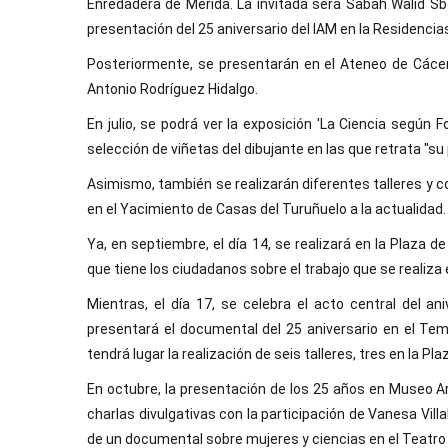
Enredadera de Mérida. La invitada será Sabah Walid Sb
presentación del 25 aniversario del IAM en la Residencia
Posteriormente, se presentarán en el Ateneo de Cácere
Antonio Rodríguez Hidalgo.
En julio, se podrá ver la exposición 'La Ciencia segú
selección de viñetas del dibujante en las que retrata "su
Asimismo, también se realizarán diferentes talleres y c
en el Yacimiento de Casas del Turuñuelo a la actualidad.
Ya, en septiembre, el día 14, se realizará en la Plaza d
que tiene los ciudadanos sobre el trabajo que se realiza 
Mientras, el día 17, se celebra el acto central del an
presentará el documental del 25 aniversario en el Tem
tendrá lugar la realización de seis talleres, tres en la Pl
En octubre, la presentación de los 25 años en Museo Ar
charlas divulgativas con la participación de Vanesa Vill
de un documental sobre mujeres y ciencias en el Teatro 