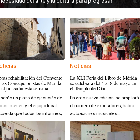
necesidad del arte y la cultura para progresar
oticias
Noticias
ras rehabilitación del Convento
La XLI Feria del Libro de Mérida
 las Concepcionistas de Mérida
se celebrará del 4 al 8 de mayo en
 adjudicarán esta semana
el Templo de Diana
ndrán un plazo de ejecución de
En esta nueva edición, se ampliará
ince meses y, el equipo local
el número de expositores, habrá
cuerda que todos los informes,...
actuaciones musicales...