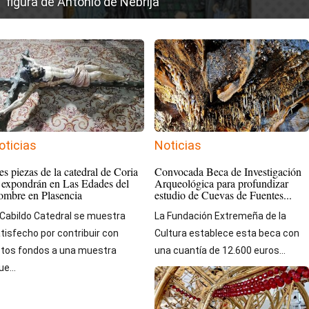
figura de Antonio de Nebrija
oticias
Noticias
es piezas de la catedral de Coria
Convocada Beca de Investigación
 expondrán en Las Edades del
Arqueológica para profundizar
mbre en Plasencia
estudio de Cuevas de Fuentes...
 Cabildo Catedral se muestra
La Fundación Extremeña de la
tisfecho por contribuir con
Cultura establece esta beca con
tos fondos a una muestra
una cuantía de 12.600 euros...
ue...