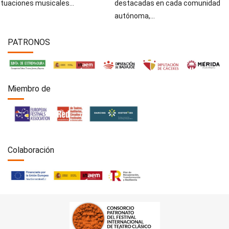
tuaciones musicales...
destacadas en cada comunidad
autónoma,...
PATRONOS
Miembro de
Colaboración