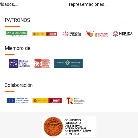
vidados,...
representaciones...
PATRONOS
Miembro de
Colaboración