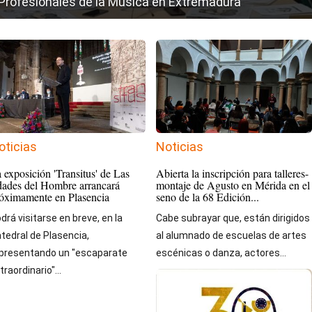
Profesionales de la Música en Extremadura
oticias
Noticias
 exposición 'Transitus' de Las
Abierta la inscripción para talleres-
ades del Hombre arrancará
montaje de Agusto en Mérida en el
óximamente en Plasencia
seno de la 68 Edición...
drá visitarse en breve, en la
Cabe subrayar que, están dirigidos
tedral de Plasencia,
al alumnado de escuelas de artes
presentando un "escaparate
escénicas o danza, actores...
traordinario"...