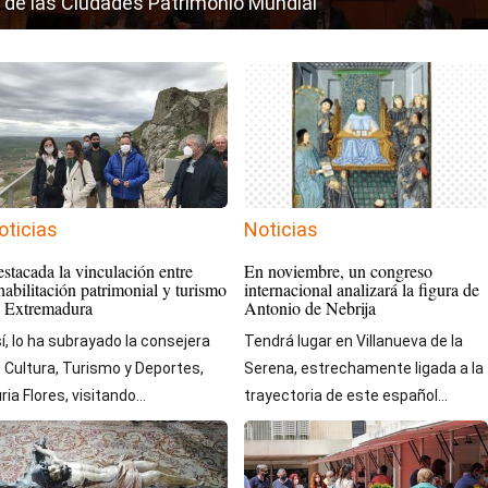
de las Ciudades Patrimonio Mundial"
oticias
Noticias
stacada la vinculación entre
En noviembre, un congreso
habilitación patrimonial y turismo
internacional analizará la figura de
 Extremadura
Antonio de Nebrija
í, lo ha subrayado la consejera
Tendrá lugar en Villanueva de la
 Cultura, Turismo y Deportes,
Serena, estrechamente ligada a la
ria Flores, visitando...
trayectoria de este español...