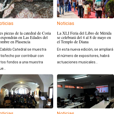
oticias
Noticias
es piezas de la catedral de Coria
La XLI Feria del Libro de Mérida
 expondrán en Las Edades del
se celebrará del 4 al 8 de mayo en
mbre en Plasencia
el Templo de Diana
 Cabildo Catedral se muestra
En esta nueva edición, se ampliará
tisfecho por contribuir con
el número de expositores, habrá
tos fondos a una muestra
actuaciones musicales...
ue...
oticias
Noticias